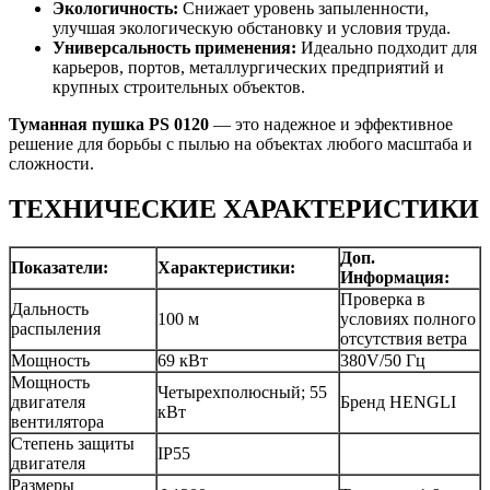
Экологичность:
Снижает уровень запыленности,
улучшая экологическую обстановку и условия труда.
Универсальность применения:
Идеально подходит для
карьеров, портов, металлургических предприятий и
крупных строительных объектов.
Туманная пушка PS 0120
— это надежное и эффективное
решение для борьбы с пылью на объектах любого масштаба и
сложности.
ТЕХНИЧЕСКИЕ ХАРАКТЕРИСТИКИ
Доп.
Показатели:
Характеристики:
Информация:
Проверка в
Дальность
100 м
условиях полного
распыления
отсутствия ветра
Мощность
69 кВт
380V/50 Гц
Мощность
Четырехполюсный; 55
двигателя
Бренд HENGLI
кВт
вентилятора
Степень защиты
IP55
двигателя
Размеры