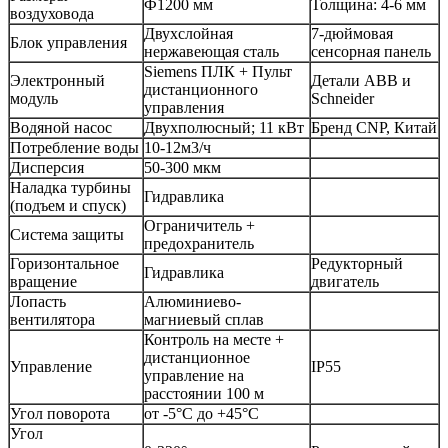
Ф1200 мм
Толщина: 4-6 мм
воздуховода
Двухслойная
7-дюймовая
Блок управления
нержавеющая сталь
сенсорная панель
Siemens ПЛК + Пульт
Электронный
Детали ABB и
дистанционного
модуль
Schneider
управления
Водяной насос
Двухполюсный; 11 кВт
Бренд CNP, Китай
Потребление воды
10-12м3/ч
Дисперсия
50-300 мкм
Наладка турбины
Гидравлика
(подъем и спуск)
Ограничитель +
Система защиты
предохранитель
Горизонтальное
Редукторный
Гидравлика
вращение
двигатель
Лопасть
Алюминиево-
вентилятора
магниевый сплав
Контроль на месте +
дистанционное
Управление
IP55
управление на
расстоянии 100 м
Угол поворота
от -5°С до +45°С
Угол