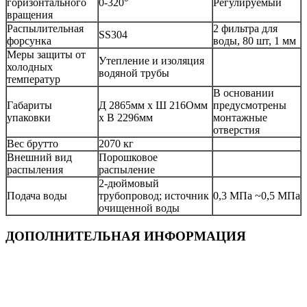
горизонтального
0-320°
Регулируемый
вращения
Распылительная
2 фильтра для
SS304
форсунка
воды, 80 шт, 1 мм
Меры защиты от
Утепление и изоляция
холодных
водяной трубы
температур
В основании
Габариты
Д 2865мм x Ш 216Oмм
предусмотрены
упаковки
x В 2296мм
монтажные
отверстия
Вес брутто
2070 кг
Внешний вид
Порошковое
распыления
распыление
2-дюймовый
Подача воды
трубопровод; источник
0,3 МПа ~0,5 МПа
очищенной воды
ДОПОЛНИТЕЛЬНАЯ ИНФОРМАЦИЯ