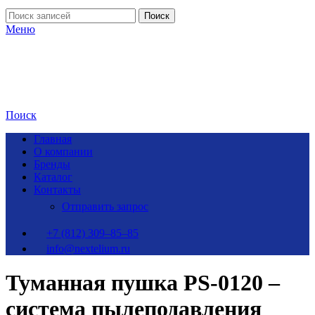
Поиск
Меню
Поиск
Главная
О компании
Бренды
Каталог
Контакты
Отправить запрос
+7 (812) 309–85–85
info@nextelium.ru
Туманная пушка PS-0120 –
система пылеподавления