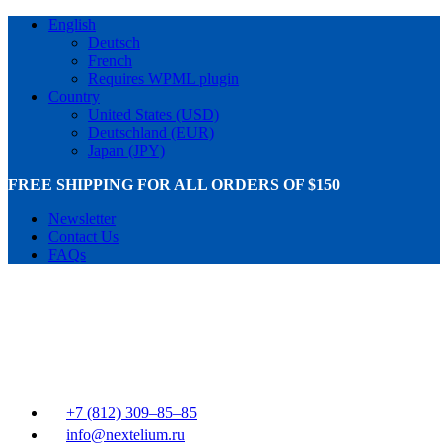
English
Deutsch
French
Requires WPML plugin
Country
United States (USD)
Deutschland (EUR)
Japan (JPY)
FREE SHIPPING FOR ALL ORDERS OF $150
Newsletter
Contact Us
FAQs
+7 (812) 309–85–85
info@nextelium.ru