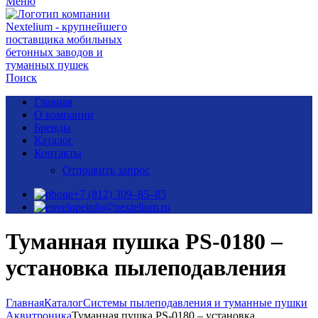
Меню
Поиск
Главная
О компании
Бренды
Каталог
Контакты
Отправить запрос
+7 (812) 309–85–85
info@nextelium.ru
Туманная пушка PS-0180 –
установка пылеподавления
Главная
Каталог
Системы пылеподавления и туманные пушки
Аквитроника
Туманная пушка PS-0180 – установка