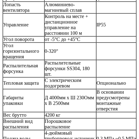
Лопасть
Алюминиево-
вентилятора
магниевый сплав
Контроль на месте +
дистанционное
Управление
IP55
управление на
расстоянии 100 м
Угол поворота
от -5°С до +45°С
Угол
горизонтального
0-320°
вращения
Распылительные
Распылительная
форсунки SS304, 180
форсунка
шт.
C электрическим
Тепловая защита
Опционально
подогревом
В основании
Габариты
Д 4000мм x Ш 230Oмм
предусмотрены
упаковки
x В 2500мм
монтажные
отверстия
Вес брутто
4200 кг
Внешний вид
Порошковое
распыления
распыление
4-дюймовый
Подача воды
трубопровод; источник
0,3 МПа ~0,5 МПа