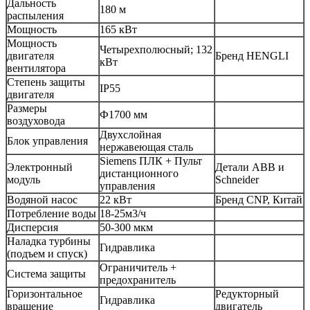
Дальность
180 м
распыления
Мощность
165 кВт
Мощность
Четырехполюсный; 132
двигателя
Бренд HENGLI
кВт
вентилятора
Степень защиты
IP55
двигателя
Размеры
Ф1700 мм
воздуховода
Двухслойная
Блок управления
нержавеющая сталь
Siemens ПЛК + Пульт
Электронный
Детали ABB и
дистанционного
модуль
Schneider
управления
Водяной насос
22 кВт
Бренд CNP, Китай
Потребление воды
18-25м3/ч
Дисперсия
50-300 мкм
Наладка турбины
Гидравлика
(подъем и спуск)
Ограничитель +
Система защиты
предохранитель
Горизонтальное
Редукторный
Гидравлика
вращение
двигатель