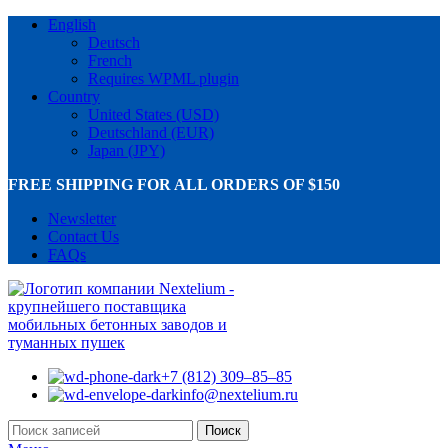
English
Deutsch
French
Requires WPML plugin
Country
United States (USD)
Deutschland (EUR)
Japan (JPY)
FREE SHIPPING FOR ALL ORDERS OF $150
Newsletter
Contact Us
FAQs
+7 (812) 309–85–85
info@nextelium.ru
Поиск